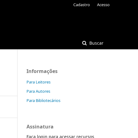
Cadastro
Acesso
Buscar
Informações
Para Leitores
Para Autores
Para Bibliotecários
Assinatura
Faça login para acessar recursos