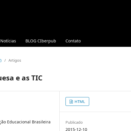
Notícias
BLOG CIberpub
Contato
)
/
Artigos
esa e as TIC
HTML
ção Educacional Brasileira
Publicado
2015-12-10