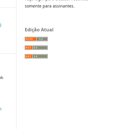
somente para assinantes.
)
Edição Atual
ub
-