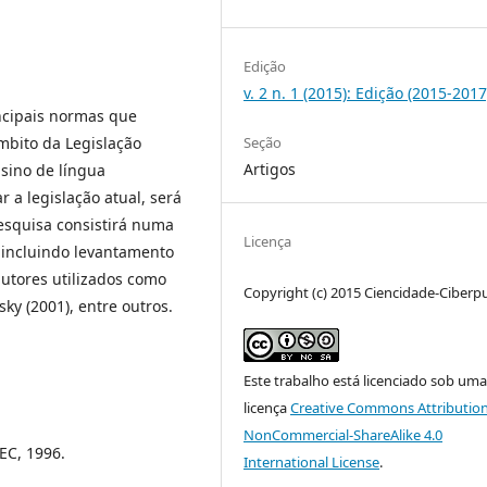
Edição
v. 2 n. 1 (2015): Edição (2015-2017
ncipais normas que
mbito da Legislação
Seção
Artigos
nsino de língua
 a legislação atual, será
pesquisa consistirá numa
Licença
, incluindo levantamento
autores utilizados como
Copyright (c) 2015 Ciencidade-Ciberp
ky (2001), entre outros.
Este trabalho está licenciado sob uma
licença
Creative Commons Attribution
NonCommercial-ShareAlike 4.0
EC, 1996.
International License
.