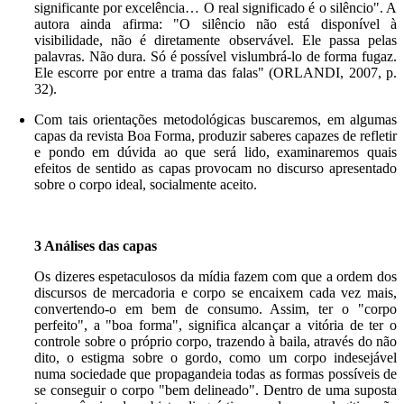
significante por excelência… O real significado é o silêncio". A
autora ainda afirma: "O silêncio não está disponível à
visibilidade, não é diretamente observável. Ele passa pelas
palavras. Não dura. Só é possível vislumbrá-lo de forma fugaz.
Ele escorre por entre a trama das falas" (ORLANDI, 2007, p.
32).
Com tais orientações metodológicas buscaremos, em algumas
capas da revista Boa Forma, produzir saberes capazes de refletir
e pondo em dúvida ao que será lido, examinaremos quais
efeitos de sentido as capas provocam no discurso apresentado
sobre o corpo ideal, socialmente aceito.
3 Análises das capas
Os dizeres espetaculosos da mídia fazem com que a ordem dos
discursos de mercadoria e corpo se encaixem cada vez mais,
convertendo-o em bem de consumo. Assim, ter o "corpo
perfeito", a "boa forma", significa alcançar a vitória de ter o
controle sobre o próprio corpo, trazendo à baila, através do não
dito, o estigma sobre o gordo, como um corpo indesejável
numa sociedade que propagandeia todas as formas possíveis de
se conseguir o corpo "bem delineado". Dentro de uma suposta