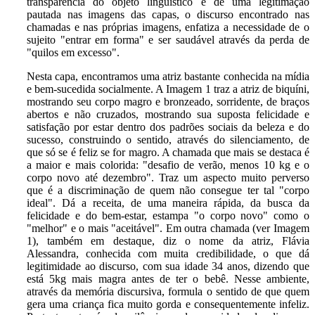
transparência do objeto linguístico e de uma legitimação
pautada nas imagens das capas, o discurso encontrado nas
chamadas e nas próprias imagens, enfatiza a necessidade de o
sujeito "entrar em forma" e ser saudável através da perda de
"quilos em excesso".
Nesta capa, encontramos uma atriz bastante conhecida na mídia
e bem-sucedida socialmente. A Imagem 1 traz a atriz de biquíni,
mostrando seu corpo magro e bronzeado, sorridente, de braços
abertos e não cruzados, mostrando sua suposta felicidade e
satisfação por estar dentro dos padrões sociais da beleza e do
sucesso, construindo o sentido, através do silenciamento, de
que só se é feliz se for magro. A chamada que mais se destaca é
a maior e mais colorida: "desafio de verão, menos 10 kg e o
corpo novo até dezembro". Traz um aspecto muito perverso
que é a discriminação de quem não consegue ter tal "corpo
ideal". Dá a receita, de uma maneira rápida, da busca da
felicidade e do bem-estar, estampa "o corpo novo" como o
"melhor" e o mais "aceitável". Em outra chamada (ver Imagem
1), também em destaque, diz o nome da atriz, Flávia
Alessandra, conhecida com muita credibilidade, o que dá
legitimidade ao discurso, com sua idade 34 anos, dizendo que
está 5kg mais magra antes de ter o bebê. Nesse ambiente,
através da memória discursiva, formula o sentido de que quem
gera uma criança fica muito gorda e consequentemente infeliz.