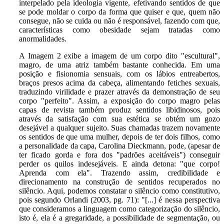
interpelado pela ideologia vigente, efetivando sentidos de que
se pode moldar o corpo da forma que quiser e que, quem não
consegue, não se cuida ou não é responsável, fazendo com que,
características como obesidade sejam tratadas como
anormalidades.
A Imagem 2 exibe a imagem de um corpo dito "escultural",
magro, de uma atriz também bastante conhecida. Em uma
posição e fisionomia sensuais, com os lábios entreabertos,
braços presos acima da cabeça, alimentando fetiches sexuais,
traduzindo virilidade e prazer através da demonstração de seu
corpo "perfeito". Assim, a exposição do corpo magro pelas
capas de revista também produz sentidos libidinosos, pois
através da satisfação com sua estética se obtém um gozo
desejável a qualquer sujeito. Suas chamadas trazem novamente
os sentidos de que uma mulher, depois de ter dois filhos, como
a personalidade da capa, Carolina Dieckmann, pode, (apesar de
ter ficado gorda e fora dos "padrões aceitáveis") conseguir
perder os quilos indesejáveis. E ainda detona: "que corpo!
Aprenda com ela". Trazendo assim, credibilidade e
direcionamento na construção de sentidos recuperados no
silêncio. Aqui, podemos constatar o silêncio como constitutivo,
pois segundo Orlandi (2003, pg. 71): "[...] é nessa perspectiva
que consideramos a linguagem como categorização do silêncio,
isto é, ela é a gregaridade, a possibilidade de segmentação, ou