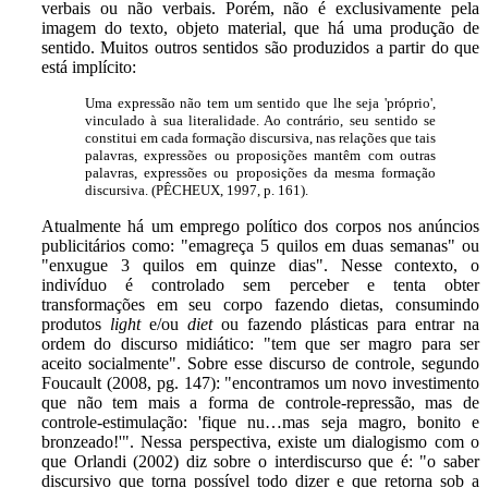
verbais ou não verbais. Porém, não é exclusivamente pela
imagem do texto, objeto material, que há uma produção de
sentido. Muitos outros sentidos são produzidos a partir do que
está implícito:
Uma expressão não tem um sentido que lhe seja 'próprio',
vinculado à sua literalidade. Ao contrário, seu sentido se
constitui em cada formação discursiva, nas relações que tais
palavras, expressões ou proposições mantêm com outras
palavras, expressões ou proposições da mesma formação
discursiva. (PÊCHEUX, 1997, p. 161).
Atualmente há um emprego político dos corpos nos anúncios
publicitários como: "emagreça 5 quilos em duas semanas" ou
"enxugue 3 quilos em quinze dias". Nesse contexto, o
indivíduo é controlado sem perceber e tenta obter
transformações em seu corpo fazendo dietas, consumindo
produtos
light
e/ou
diet
ou fazendo plásticas para entrar na
ordem do discurso midiático: "tem que ser magro para ser
aceito socialmente". Sobre esse discurso de controle, segundo
Foucault (2008, pg. 147): "encontramos um novo investimento
que não tem mais a forma de controle-repressão, mas de
controle-estimulação: 'fique nu…mas seja magro, bonito e
bronzeado!'". Nessa perspectiva, existe um dialogismo com o
que Orlandi (2002) diz sobre o interdiscurso que é: "o saber
discursivo que torna possível todo dizer e que retorna sob a