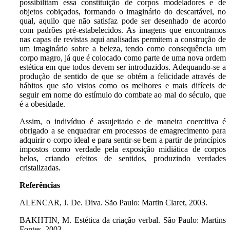
possibilitam essa constituição de corpos modeladores e de
objetos cobiçados, formando o imaginário do descartável, no
qual, aquilo que não satisfaz pode ser desenhado de acordo
com padrões pré-estabelecidos. As imagens que encontramos
nas capas de revistas aqui analisadas permitem a construção de
um imaginário sobre a beleza, tendo como consequência um
corpo magro, já que é colocado como parte de uma nova ordem
estética em que todos devem ser introduzidos. Adequando-se a
produção de sentido de que se obtém a felicidade através de
hábitos que são vistos como os melhores e mais difíceis de
seguir em nome do estímulo do combate ao mal do século, que
é a obesidade.
Assim, o indivíduo é assujeitado e de maneira coercitiva é
obrigado a se enquadrar em processos de emagrecimento para
adquirir o corpo ideal e para sentir-se bem a partir de princípios
impostos como verdade pela exposição midiática de corpos
belos, criando efeitos de sentidos, produzindo verdades
cristalizadas.
Referências
ALENCAR, J. De.
Diva
. São Paulo: Martin Claret, 2003.
BAKHTIN, M.
Estética da criação verbal
. São Paulo: Martins
Fontes, 2003.