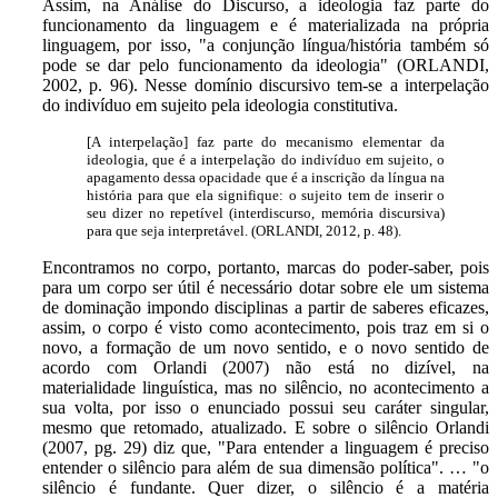
Assim, na Análise do Discurso, a ideologia faz parte do
funcionamento da linguagem e é materializada na própria
linguagem, por isso, "a conjunção língua/história também só
pode se dar pelo funcionamento da ideologia" (ORLANDI,
2002, p. 96). Nesse domínio discursivo tem-se a interpelação
do indivíduo em sujeito pela ideologia constitutiva.
[A interpelação] faz parte do mecanismo elementar da
ideologia, que é a interpelação do indivíduo em sujeito, o
apagamento dessa opacidade que é a inscrição da língua na
história para que ela signifique: o sujeito tem de inserir o
seu dizer no repetível (interdiscurso, memória discursiva)
para que seja interpretável. (ORLANDI, 2012, p. 48).
Encontramos no corpo, portanto, marcas do poder-saber, pois
para um corpo ser útil é necessário dotar sobre ele um sistema
de dominação impondo disciplinas a partir de saberes eficazes,
assim, o corpo é visto como acontecimento, pois traz em si o
novo, a formação de um novo sentido, e o novo sentido de
acordo com Orlandi (2007) não está no dizível, na
materialidade linguística, mas no silêncio, no acontecimento a
sua volta, por isso o enunciado possui seu caráter singular,
mesmo que retomado, atualizado. E sobre o silêncio Orlandi
(2007, pg. 29) diz que, "Para entender a linguagem é preciso
entender o silêncio para além de sua dimensão política". … "o
silêncio é fundante. Quer dizer, o silêncio é a matéria