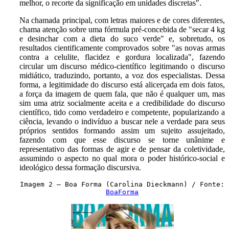
melhor, o recorte da significação em unidades discretas".
Na chamada principal, com letras maiores e de cores diferentes,
chama atenção sobre uma fórmula pré-concebida de "secar 4 kg
e desinchar com a dieta do suco verde" e, sobretudo, os
resultados cientificamente comprovados sobre "as novas armas
contra a celulite, flacidez e gordura localizada", fazendo
circular um discurso médico-científico legitimando o discurso
midiático, traduzindo, portanto, a voz dos especialistas. Dessa
forma, a legitimidade do discurso está alicerçada em dois fatos,
a força da imagem de quem fala, que não é qualquer um, mas
sim uma atriz socialmente aceita e a credibilidade do discurso
científico, tido como verdadeiro e competente, popularizando a
ciência, levando o indivíduo a buscar nele a verdade para seus
próprios sentidos formando assim um sujeito assujeitado,
fazendo com que esse discurso se torne unânime e
representativo das formas de agir e de pensar da coletividade,
assumindo o aspecto no qual mora o poder histórico-social e
ideológico dessa formação discursiva.
Imagem 2 – Boa Forma (Carolina Dieckmann) / Fonte:
BoaForma